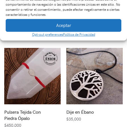
comportamiento de navegación o las identificaciones únicas en este sitio. No
consentir o retirar el consentimiento, puede afectar negativamente a ciertas
características y funciones.
Dije en Ébano
Pulsera Tejida Con
Aceptar
Piedra Super Seven
$
35,000
$
320,000
Opt-out preferences
Política de Privacidad
Pulsera Tejida Con
Dije en Ébano
Piedra Ópalo
$
35,000
$
450,000