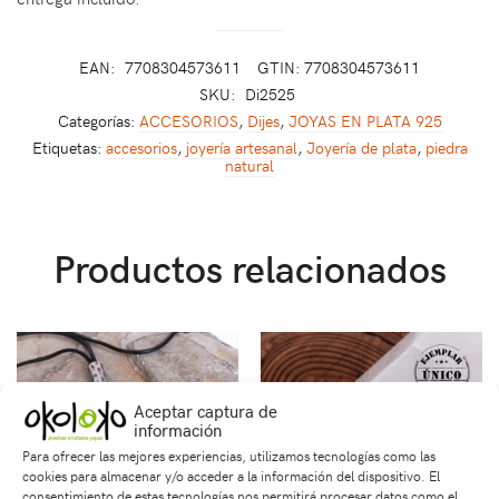
EAN:
7708304573611
GTIN: 7708304573611
SKU:
Di2525
Categorías:
ACCESORIOS
,
Dijes
,
JOYAS EN PLATA 925
Etiquetas:
accesorios
,
joyería artesanal
,
Joyería de plata
,
piedra
natural
Productos relacionados
Aceptar captura de
información
Para ofrecer las mejores experiencias, utilizamos tecnologías como las
cookies para almacenar y/o acceder a la información del dispositivo. El
consentimiento de estas tecnologías nos permitirá procesar datos como el