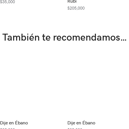
Rubí
$
35,000
$
205,000
También te recomendamos…
Dije en Ébano
Dije en Ébano