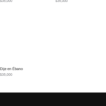
$
35,000
$
35,000
Dije en Ébano
$
35,000