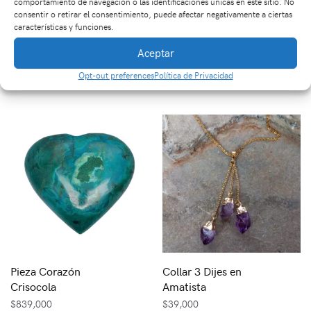
comportamiento de navegación o las identificaciones únicas en este sitio. No
consentir o retirar el consentimiento, puede afectar negativamente a ciertas
características y funciones.
Dije Hexagonal en
Dispensador en Piedra
Aceptar
Amatista
Natural Siete Chakras
Opt-out preferences
Política de Privacidad
$
30,000
$
170,000
Pieza Corazón
Collar 3 Dijes en
Crisocola
Amatista
$
839,000
$
39,000