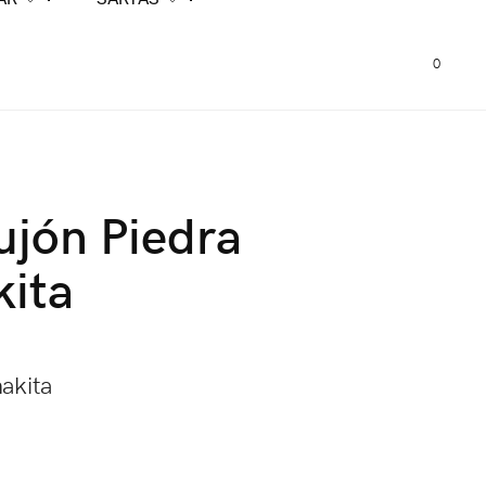
0
jón Piedra
kita
akita
m