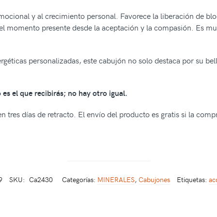
mocional y al crecimiento personal. Favorece la liberación de bl
 el momento presente desde la aceptación y la compasión. Es mu
nergéticas personalizadas, este cabujón no solo destaca por su be
es el que recibirás; no hay otro igual.
 tres días de retracto. El envío del producto es gratis si la com
9
SKU:
Ca2430
Categorías:
MINERALES
,
Cabujones
Etiquetas:
ac