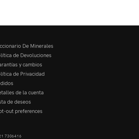
ccionario De Minerales
lítica de Devoluciones
rantías y cambios
lítica de Privacidad
didos
talles de la cuenta
sta de deseos
t-out preferences
21 7306416