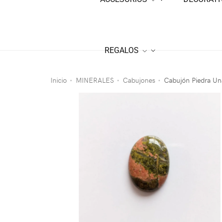
REGALOS
Inicio
MINERALES
Cabujones
Cabujón Piedra Un
•
•
•