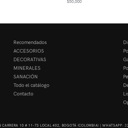
$
50,000
Recomendados
Di
ACCESORIOS
Po
DECORATIVAS
Ga
MINERALES
Po
SANACIÓN
Pe
Todo el catálogo
De
Contacto
Li
Op
 CARRERA 10 # 11-73 LOCAL 402, BOGOTÁ (COLOMBIA) | WHATSAPP:
3