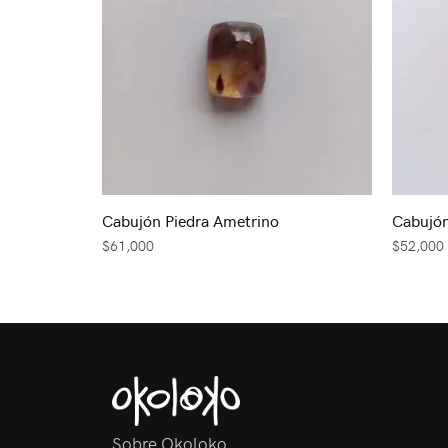
Cabujón Piedra Ametrino
Cabujón
$
61,000
$
52,000
Sobre Okoloko