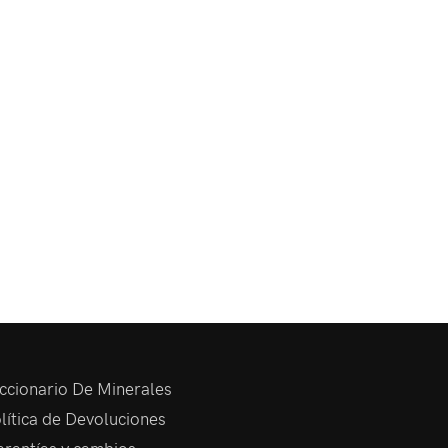
ccionario De Minerales
lítica de Devoluciones
rantías y cambios