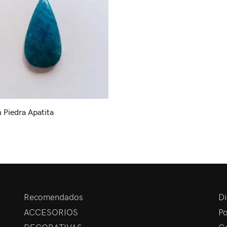
 Piedra Apatita
Recomendados
Di
ACCESORIOS
Po
DECORATIVAS
Ga