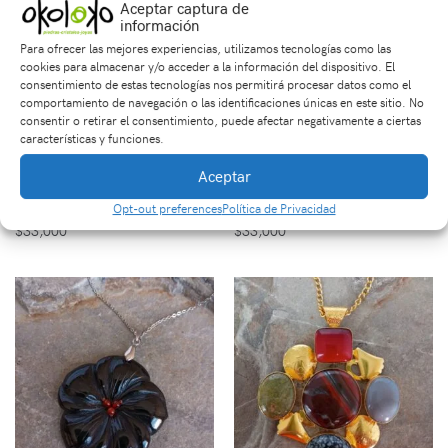
Aceptar captura de
información
Para ofrecer las mejores experiencias, utilizamos tecnologías como las
cookies para almacenar y/o acceder a la información del dispositivo. El
consentimiento de estas tecnologías nos permitirá procesar datos como el
comportamiento de navegación o las identificaciones únicas en este sitio. No
consentir o retirar el consentimiento, puede afectar negativamente a ciertas
características y funciones.
Aceptar
Sarta Tambor en Piedra
Sarta Tambor en
Sodalita 1.5mm
Cuarzo Rosa 1.5mm
Opt-out preferences
Política de Privacidad
$
33,000
$
33,000