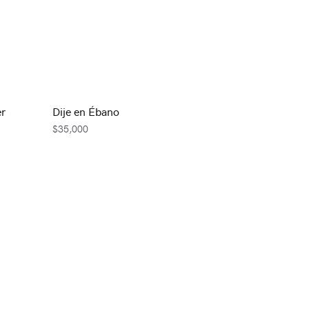
er
Dije en Ébano
$
35,000