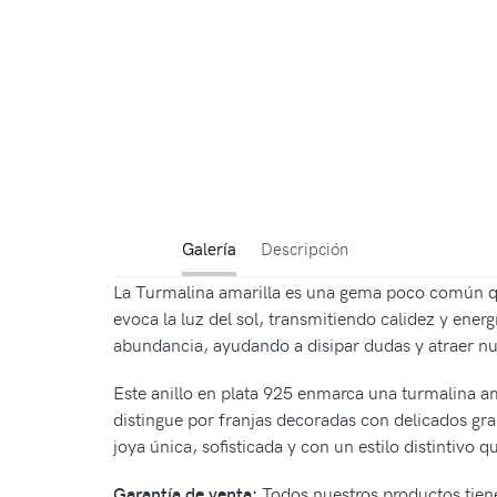
Galería
Descripción
La Turmalina amarilla es una gema poco común que 
evoca la luz del sol, transmitiendo calidez y energí
abundancia, ayudando a disipar dudas y atraer n
Este anillo en plata 925 enmarca una turmalina ama
distingue por franjas decoradas con delicados grab
joya única, sofisticada y con un estilo distintivo 
Todos nuestros productos tiene
Garantía de venta: