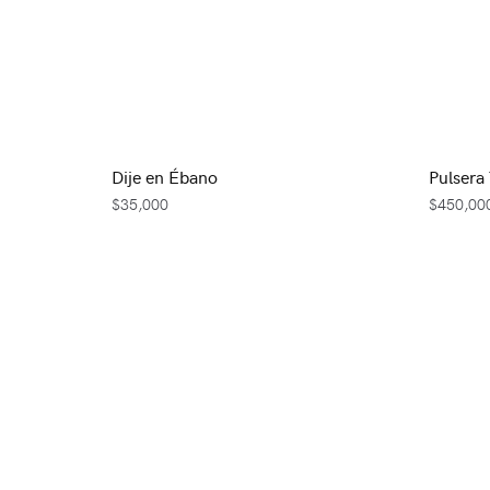
Dije en Ébano
Pulsera
$
35,000
$
450,00