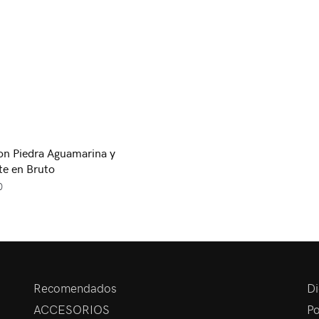
con Piedra Aguamarina y
e en Bruto
0
Recomendados
Di
ACCESORIOS
Po