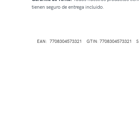
tienen seguro de entrega incluido.
EAN:
7708304573321
GTIN: 7708304573321
S