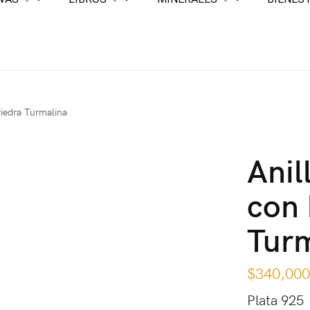
Piedra Turmalina
Anil
con 
Tur
$
340,00
Plata 925