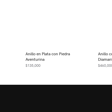
Anillo en Plata con Piedra
Anillo 
Aventurina
Diamant
$
135,000
$
460,00