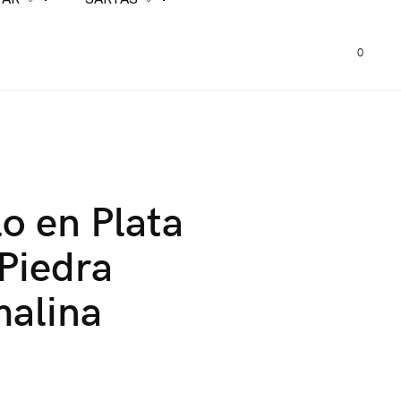
0
lo en Plata
Piedra
malina
0