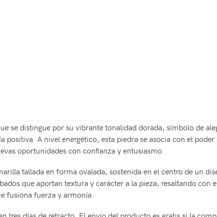
se distingue por su vibrante tonalidad dorada, símbolo de alegr
a positiva. A nivel energético, esta piedra se asocia con el poder 
uevas oportunidades con confianza y entusiasmo.
rilla tallada en forma ovalada, sostenida en el centro de un dise
ados que aportan textura y carácter a la pieza, resaltando con el
que fusiona fuerza y armonía.
n tres días de retracto. El envío del producto es gratis si la com