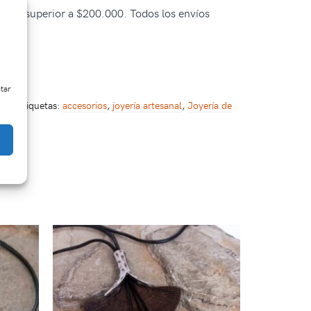
pra es superior a $200.000. Todos los envíos
ctar
25
Etiquetas:
accesorios
,
joyería artesanal
,
Joyería de