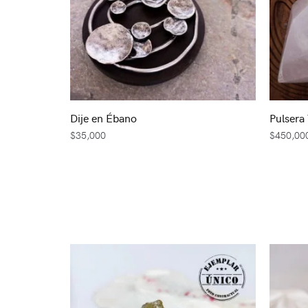
Dije en Ébano
Pulsera
$
35,000
$
450,00