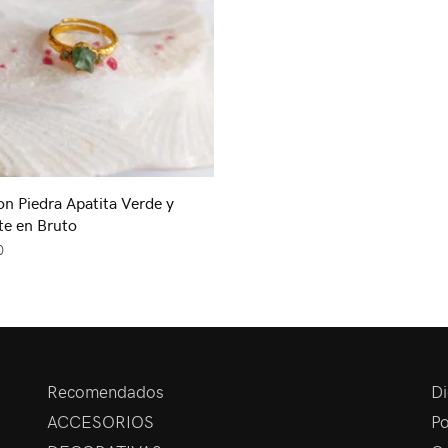
on Piedra Apatita Verde y
e en Bruto
0
Recomendados
Di
ACCESORIOS
Po