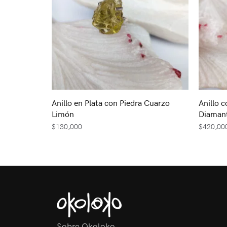
Anillo en Plata con Piedra Cuarzo
Anillo c
Limón
Diamant
$
130,000
$
420,00
Sobre Okoloko