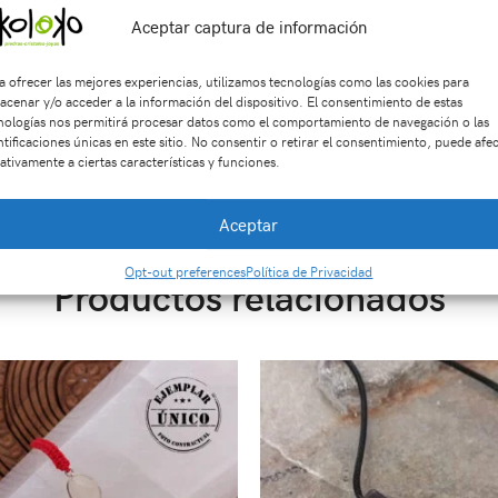
n tres días de retracto. El envío del producto es gratis si la com
Aceptar captura de información
a ofrecer las mejores experiencias, utilizamos tecnologías como las cookies para
acenar y/o acceder a la información del dispositivo. El consentimiento de estas
nologías nos permitirá procesar datos como el comportamiento de navegación o las
ntificaciones únicas en este sitio. No consentir o retirar el consentimiento, puede afe
ativamente a ciertas características y funciones.
KU:
An2473
Categorías:
ACCESORIOS
,
Anillos
,
JOYAS EN PLATA 9
plata
,
piedra natural
Aceptar
Opt-out preferences
Política de Privacidad
Productos relacionados