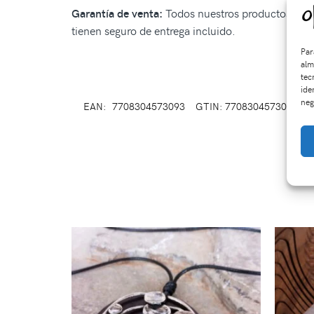
Todos nuestros productos tiene
Garantía de venta:
tienen seguro de entrega incluido.
Par
alm
tec
ide
neg
EAN:
7708304573093
GTIN: 7708304573093
S