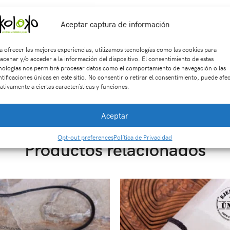
n tres días de retracto. El envío del producto es gratis si la com
Aceptar captura de información
a ofrecer las mejores experiencias, utilizamos tecnologías como las cookies para
acenar y/o acceder a la información del dispositivo. El consentimiento de estas
nologías nos permitirá procesar datos como el comportamiento de navegación o las
ntificaciones únicas en este sitio. No consentir o retirar el consentimiento, puede afe
ativamente a ciertas características y funciones.
KU:
An2482
Categorías:
ACCESORIOS
,
Anillos
,
JOYAS EN PLATA 9
plata
,
piedra natural
Aceptar
Opt-out preferences
Política de Privacidad
Productos relacionados