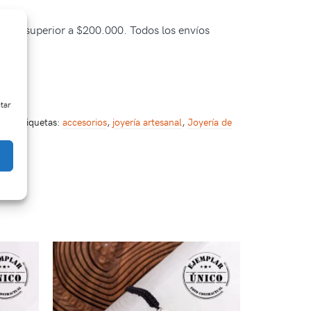
pra es superior a $200.000. Todos los envíos
ctar
25
Etiquetas:
accesorios
,
joyería artesanal
,
Joyería de