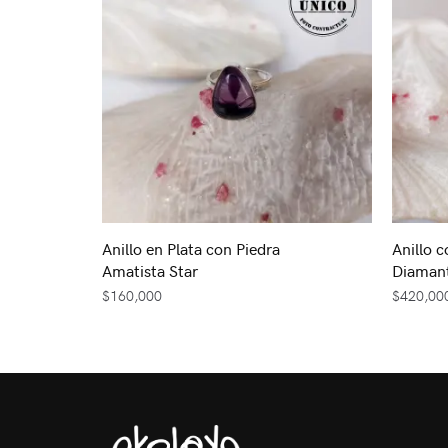
Anillo en Plata con Piedra
Anillo c
Amatista Star
Diamant
$
160,000
$
420,00