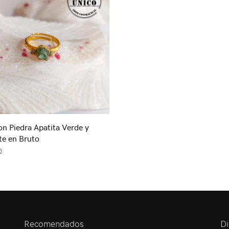
on Piedra Apatita Verde y
e en Bruto
0
Recomendados
Di