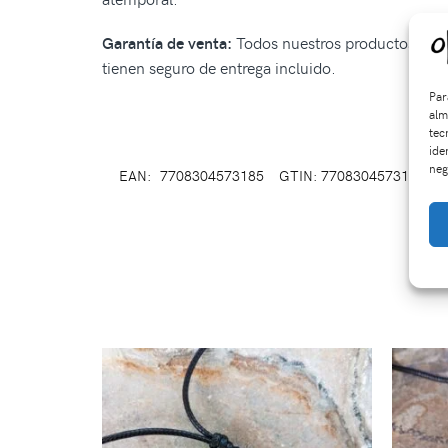
Todos nuestros productos tiene
Garantía de venta:
tienen seguro de entrega incluido.
Par
alm
tec
ide
neg
EAN:
7708304573185
GTIN: 7708304573185
S