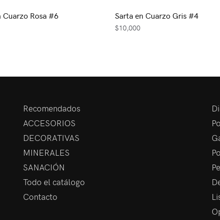
n Cuarzo Rosa #6
Sarta en Cuarzo Gris #4
$
10,000
Recomendados
Di
ACCESORIOS
Po
DECORATIVAS
Ga
MINERALES
Po
SANACIÓN
Pe
Todo el catálogo
De
Contacto
Li
Op