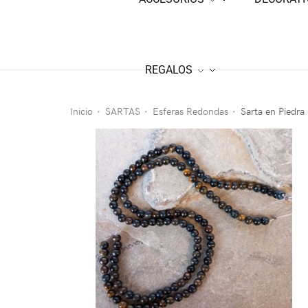
REGALOS
Inicio
SARTAS
Esferas Redondas
Sarta en Piedra
•
•
•