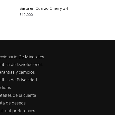
Sarta en Cuarzo Cherry #4
$
12,000
ccionario De Minerales
lítica de Devoluciones
rantías y cambios
lítica de Privacidad
didos
talles de la cuenta
sta de deseos
t-out preferences