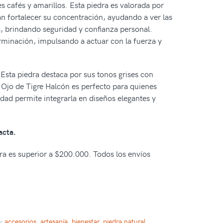
s cafés y amarillos. Esta piedra es valorada por
n fortalecer su concentración, ayudando a ver las
, brindando seguridad y confianza personal.
rminación, impulsando a actuar con la fuerza y
 Esta piedra destaca por sus tonos grises con
l Ojo de Tigre Halcón es perfecto para quienes
idad permite integrarla en diseños elegantes y
acta.
pra es superior a $200.000. Todos los envíos
s:
accesorios
,
artesanía
,
bienestar
,
piedra natural