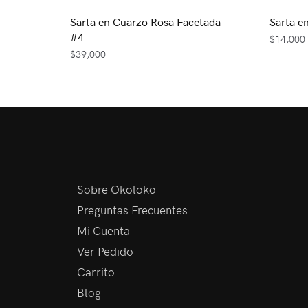
Sarta en Cuarzo Rosa Facetada
Sarta e
#4
$
14,000
$
39,000
Sobre Okoloko
Preguntas Frecuentes
Mi Cuenta
Ver Pedido
Carrito
Blog