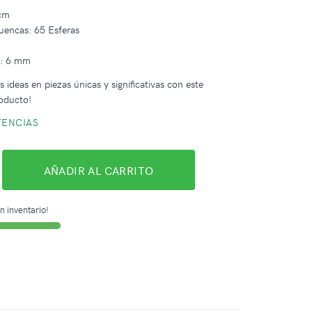
 cm
uencas: 65 Esferas
a: 6 mm
 ideas en piezas únicas y significativas con este
oducto!
TENCIAS
AÑADIR AL CARRITO
n inventario!