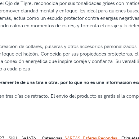
el Ojo de Tigre, reconocida por sus tonalidades grises con matice
promover claridad mental y enfoque. Es ideal para quienes busca
emás, actúa como un escudo protector contra energías negativas
ndo calma en momentos de estrés, y fomenta el coraje y la dete
 creación de collares, pulseras y otros accesorios personalizados.
 enfoque del halcón. Conocida por sus propiedades protectoras, e
 conexión energética que inspire coraje y confianza. Su versatil
o a cada pieza.
geramente de una tira a otra, por lo que no es una información ex
n tres días de retracto. El envío del producto es gratis si la com
27
SKU:
Sa1676
Categorías:
SARTAS
,
Esferas Redondas
Etiqueta