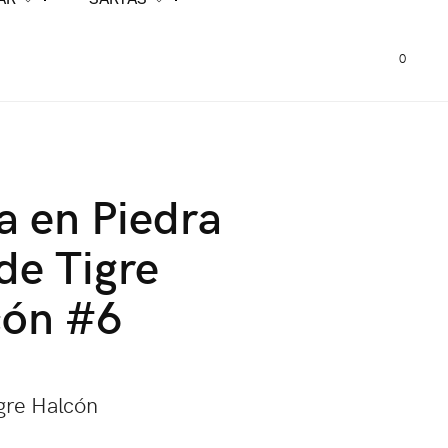
0
a en Piedra
de Tigre
cón #6
gre Halcón