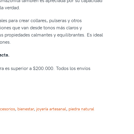
 Amazonita también es apreciada por su capacidad
la verdad.
s para crear collares, pulseras y otros
ciones que van desde tonos más claros y
us propiedades calmantes y equilibrantes. Es ideal
iones.
acta.
pra es superior a $200.000. Todos los envíos
cesorios
,
bienestar
,
joyería artesanal
,
piedra natural