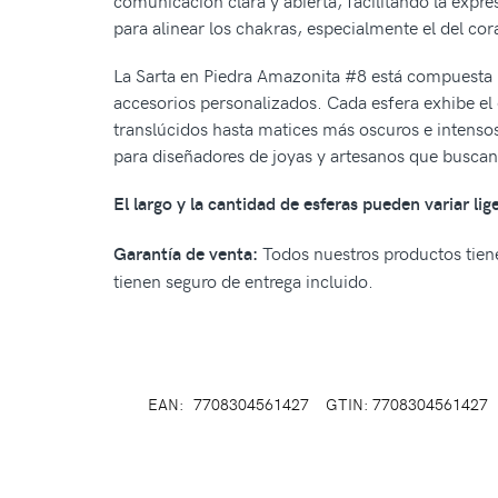
comunicación clara y abierta, facilitando la exp
para alinear los chakras, especialmente el del cor
La Sarta en Piedra Amazonita #8 está compuesta po
accesorios personalizados. Cada esfera exhibe el
translúcidos hasta matices más oscuros e intensos
para diseñadores de joyas y artesanos que buscan 
El largo y la cantidad de esferas pueden variar li
Todos nuestros productos tiene
Garantía de venta:
tienen seguro de entrega incluido.
EAN:
7708304561427
GTIN: 7708304561427