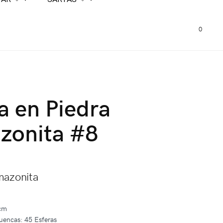
0
a en Piedra
zonita #8
mazonita
 cm
uencas: 45 Esferas