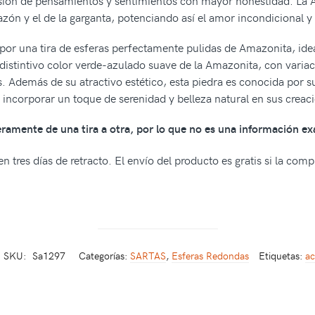
resión de pensamientos y sentimientos con mayor honestidad. La
azón y el de la garganta, potenciando así el amor incondicional y 
r una tira de esferas perfectamente pulidas de Amazonita, ideale
 distintivo color verde-azulado suave de la Amazonita, con varia
. Además de su atractivo estético, esta piedra es conocida por s
incorporar un toque de serenidad y belleza natural en sus creac
geramente de una tira a otra, por lo que no es una información ex
n tres días de retracto. El envío del producto es gratis si la com
SKU:
Sa1297
Categorías:
SARTAS
,
Esferas Redondas
Etiquetas:
ac