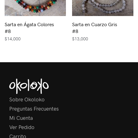
Sarta en Ágata Colores
Sarta en Cuarzo Gris
#8
#8
$
14,000
$
13,000
Sobre Okoloko
Preguntas Frecuentes
Mi Cuenta
Ver Pedido
Carrito