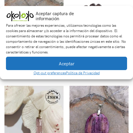
Aceptar captura de
información
Para ofrecer las mejores experiencias, utilizamos tecnologías como las
cookies para almacenar y/o acceder a la información del dispositivo. El
consentimiento de estas tecnologías nos permitirá procesar datos como el
comportamiento de navegación o las identificaciones únicas en este sitio. No
consentir o retirar el consentimiento, puede afectar negativamente a ciertas
características y funciones.
Dije en Piedra Ágata de
Unidad Granate
Aceptar
Colores
Tamboreado
$
32,000
$
5,000
Opt-out preferences
Política de Privacidad