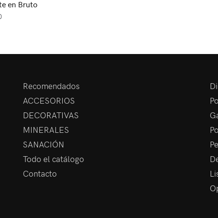
e en Bruto
0
Recomendados
Di
ACCESORIOS
Po
DECORATIVAS
Ga
MINERALES
Po
SANACIÓN
Pe
Todo el catálogo
De
Contacto
Li
Op