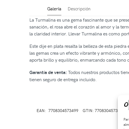
Galería
Descripción
La Turmalina es una gema fascinante que se presen
sanación, el rosa abre el corazón al amor y la ter
la claridad interior. Llevar Turmalina es como por
Este dije en plata resalta la belleza de esta pied
las gemas crea un efecto vibrante y armónico, com
aporta brillo y equilibrio, enmarcando cada tono 
Todos nuestros productos tiene
Garantía de venta:
tienen seguro de entrega incluido.
EAN:
7708304573499
GTIN: 7708304573499
Par
alm