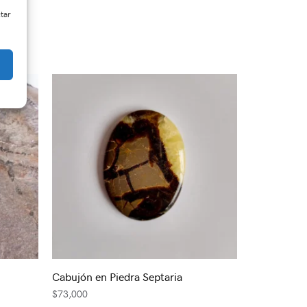
ctar
Cabujón en Piedra Septaria
$
73,000