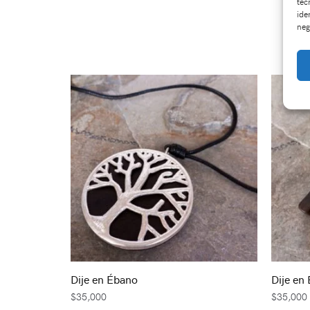
tec
ide
neg
Dije en Ébano
Dije en
$
35,000
$
35,000