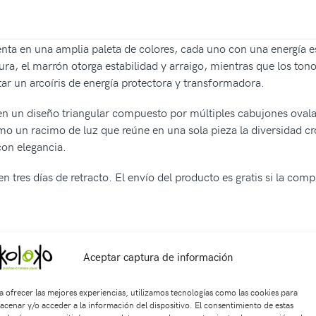
ta en una amplia paleta de colores, cada uno con una energía esp
nura, el marrón otorga estabilidad y arraigo, mientras que los t
tar un arcoíris de energía protectora y transformadora.
ra en un diseño triangular compuesto por múltiples cabujones oval
o un racimo de luz que reúne en una sola pieza la diversidad cro
con elegancia.
n tres días de retracto. El envío del producto es gratis si la com
Aceptar captura de información
SKU:
Di2513
Categorías:
ACCESORIOS
,
JOYAS EN PLATA 925
Eti
piedra natural
a ofrecer las mejores experiencias, utilizamos tecnologías como las cookies para
acenar y/o acceder a la información del dispositivo. El consentimiento de estas