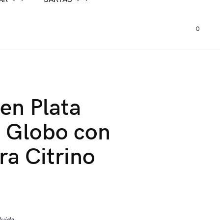
0
 en Plata
 Globo con
ra Citrino
luida