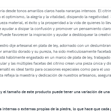
ría desde tonos amarillos claros hasta naranjas intensos. El citri
n el optimismo, la alegría y la vitalidad, disipando la negatividad.
ueza material, el éxito y la prosperidad a la vida de quienes lo l
ayudar a disipar la confusión y promover un pensamiento claro y
 Puede favorecer la inspiración y ayudar a desbloquear la creativ
uestro dije artesanal en plata de ley, adornado con un deslumbrant
or amarillo dorado y su pureza, ha sido meticulosamente facetada
ino está hábilmente engastado en un marco de plata de ley, trabaj
gular y las múltiples facetas del citrino crean una pieza única y d
 versátil es ideal tanto para ocasiones especiales como para el us
za refleja la maestría y dedicación de nuestros artesanos, asegur
os y el tamaño de este producto puede tener una variación de una
 internas o externas propias de la piedra, lo que hace que cada 