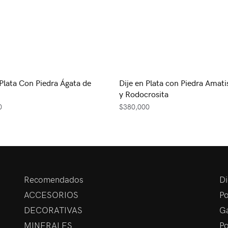
 Plata Con Piedra Ágata de
Dije en Plata con Piedra Amati
y Rodocrosita
0
$
380,000
Recomendados
Di
ACCESORIOS
Po
DECORATIVAS
Ga
MINERALES
Po