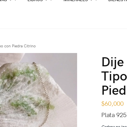
bo con Piedra Citrino
Dije
Tipo
Pied
$
60,000
Plata 925
Cadena no inc