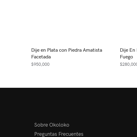
Dije en Plata con Piedra Amatista
Dije En
Facetada
Fuego
$
950,000
$
280,00
Sobre Okoloko
Preguntas Frecuentes