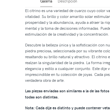
Galería
Descripción
El citrino es una variedad de cuarzo cuyo color va
vitalidad. Su brillo y color amarillo solar estimula
prosperidad y la abundancia, ayuda a atraer la riq
mental y la toma de decisiones informadas. Puede 
estimulación de la creatividad y la concentración.
Descubre la belleza única y la sofisticación con n
piedra preciosa, seleccionada por su vibrante col
resaltando su brillo natural y atractivo. El citr
realzan la singularidad de la piedra. La forma irre
elegancia y estilo a cualquier conjunto. Este dije
imprescindible en tu colección de joyas. Cada pie
verdadera obra de arte.
Las piezas enviadas son similares a la de las fot
todas son distintas.
Nota: Cada dije es distinto y puede contener vetas