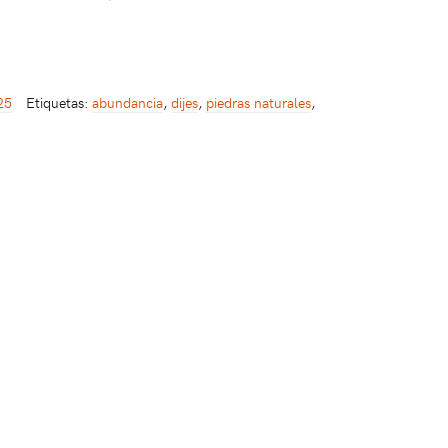
25
Etiquetas:
abundancia
,
dijes
,
piedras naturales
,