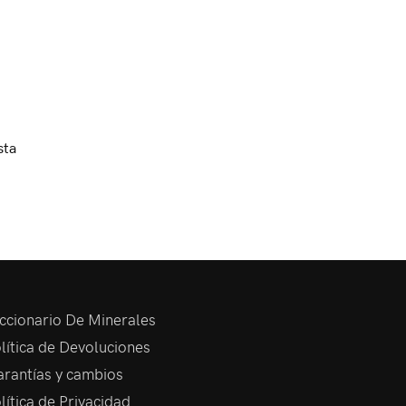
sta
ccionario De Minerales
lítica de Devoluciones
rantías y cambios
lítica de Privacidad