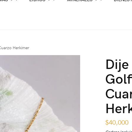
 Cuarzo Herkimer
Dije
Golf
Cua
Her
$
40,000
Cadena inclui