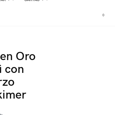
0
 en Oro
i con
rzo
kimer
da