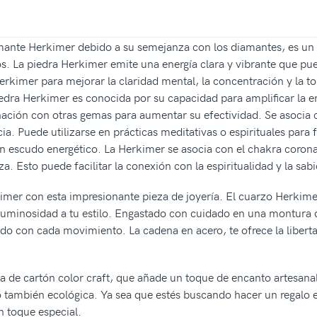
ante Herkimer debido a su semejanza con los diamantes, es un t
 La piedra Herkimer emite una energía clara y vibrante que pued
 Herkimer para mejorar la claridad mental, la concentración y la 
 piedra Herkimer es conocida por su capacidad para amplificar la e
nación con otras gemas para aumentar su efectividad. Se asocia c
. Puede utilizarse en prácticas meditativas o espirituales para 
n escudo energético. La Herkimer se asocia con el chakra corona e
a. Esto puede facilitar la conexión con la espiritualidad y la sabi
kimer con esta impresionante pieza de joyería. El cuarzo Herkimer
luminosidad a tu estilo. Engastado con cuidado en una montura de
o con cada movimiento. La cadena en acero, te ofrece la liberta
 de cartón color craft, que añade un toque de encanto artesanal 
o también ecológica. Ya sea que estés buscando hacer un regalo 
n toque especial.