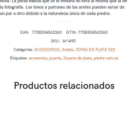
Nota: La pieza exacta que se le enviará no será la misma que la de
la fotografía. Los tonos y patrones de los aretes pueden variar de
un par a otro debido a la naturaleza única de cada piedra.
EAN:
7708304563360
GTIN: 7708304563360
SKU:
Ar1490
Categorías:
ACCESORIOS
,
Aretes
,
JOYAS EN PLATA 925
Etiquetas:
accesorios
,
joyería
,
Joyería de plata
,
piedra natural
Productos relacionados