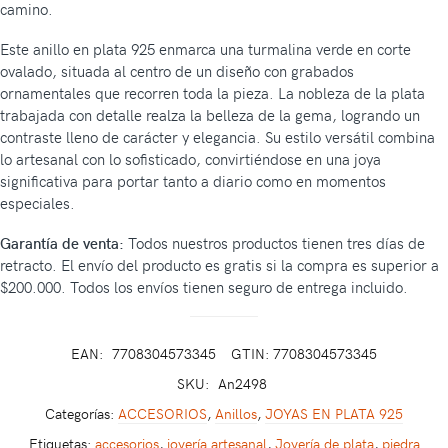
camino.
Este anillo en plata 925 enmarca una turmalina verde en corte
ovalado, situada al centro de un diseño con grabados
ornamentales que recorren toda la pieza. La nobleza de la plata
trabajada con detalle realza la belleza de la gema, logrando un
contraste lleno de carácter y elegancia. Su estilo versátil combina
lo artesanal con lo sofisticado, convirtiéndose en una joya
significativa para portar tanto a diario como en momentos
especiales.
Garantía de venta:
Todos nuestros productos tienen tres días de
retracto. El envío del producto es gratis si la compra es superior a
$200.000. Todos los envíos tienen seguro de entrega incluido.
EAN:
7708304573345
GTIN: 7708304573345
SKU:
An2498
Categorías:
ACCESORIOS
,
Anillos
,
JOYAS EN PLATA 925
Etiquetas:
accesorios
,
joyería artesanal
,
Joyería de plata
,
piedra